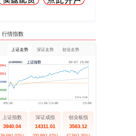
行情指数
上证走势
深证走势
创业走势
上证指数
深证成指
创业板指
3940.04
14311.01
3563.12
39.69
(1.02%)
200.89
(1.42%)
47.56
(1.35%)