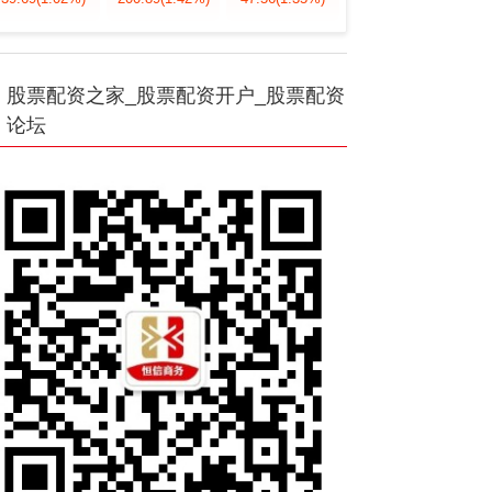
股票配资之家_股票配资开户_股票配资
论坛