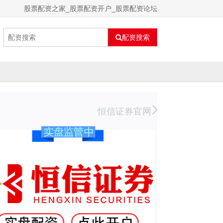
股票配资之家_股票配资开户_股票配资论坛
配资搜索
恒信证券官网