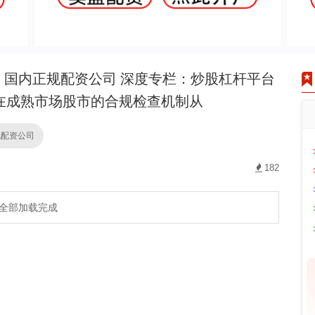
国内正规配资公司 深度专栏：炒股杠杆平台
在成熟市场股市的合规检查机制从
规配资公司
182
全部加载完成