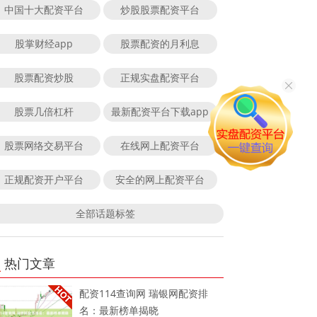
中国十大配资平台
炒股股票配资平台
股掌财经app
股票配资的月利息
股票配资炒股
正规实盘配资平台
股票几倍杠杆
最新配资平台下载app
股票网络交易平台
在线网上配资平台
正规配资开户平台
安全的网上配资平台
全部话题标签
热门文章
配资114查询网 瑞银网配资排
名：最新榜单揭晓